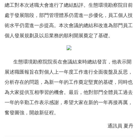
總工對本次述職大會進行了總結點評。生態環境勘察院目前
合
作
處于發展階段，部門管理體系仍需進一步優化，員工個人技
平
術水平仍需進一步提高。本次會議的總結和改進為部門員工
臺
個人發展規劃及以后業務的順利開展奠定了基礎。
科
普
專
生態環境勘察院院長在會議結束時總結發言，他表示開
欄
展述職匯報旨在對個人上一年度工作進行全面復盤及反思，
分析存在的問題，為新一年的工作奠定堅實的基礎，同時也
為大家提供互相學習的機會。最后，他對部門全體員工過去
一年的辛勤工作表示感謝，希望大家在新的一年再接再厲，
奮發圖強，開啟新征程。
通訊員 夏丹