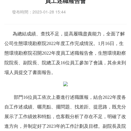
員工述職報告會
業
發布時間：
2023-01-28 15:44
技
術
綜
為總結成績、查找不足，提高履職盡責能力，全面了解
合
公司生態環境勘察院2022年度工作完成情況。1月16日，生
管
理
態環境勘察院召開2022年度員工述職報告會，生態環境勘察
院院長、副院長、院總工及16位員工參加了會議，其余未到
信
場人員提交了書面報告。
息
公
開
部門16位員工依次上臺進行述職匯報，結合2022年度各
公
自工作述成績、曬亮點、擺問題、找差距、提思路，既充分
司
文
展示了工作績效和特點，也客觀分析了存在不足，明確了改
化
進方向，并制定好了2023年的工作計劃及目標。副院長及院