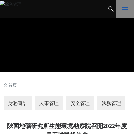
網
站
首
頁
企
業
概
況
首頁
黨
財務審計
人事管理
安全管理
法務管理
的
建
設
陜西地礦研究所生態環境勘察院召開2022年度
產