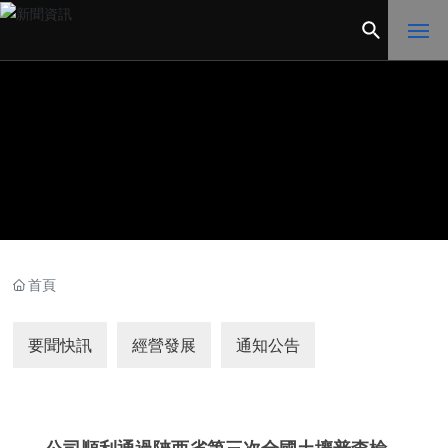
網
站
首
頁
企
業
概
況
首頁
黨
要聞快訊
經營發展
通知公告
的
建
設
產