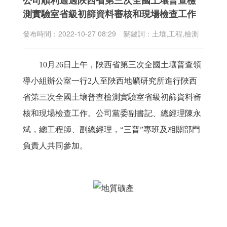
公司順利通過陜西省第三次全國土壤普查檢
業
測實驗室省級初篩資料審核和現場檢查工作
技
術
發布時間：
2022-10-27 08:29
關鍵詞：
土壤,工程,檢測
綜
10月26日上午，陜西省第三次全國土壤普查領
合
管
導小組辦公室一行2人至陜西地礦研究所進行陜西
理
省第三次全國土壤普查檢測實驗室省級初篩資料審
核和現場檢查工作。公司黨委副書記、總經理陳永
信
息
斌，總工程師、副總經理，“三普”專班及相關部門
公
負責人共同參加。
開
公
司
文
化